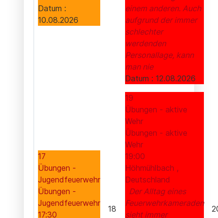
Datum :
einem anderen. Auch
10.08.2026
aufgrund der immer
schlechter
werdenden
Personallage, kann
man nie
Datum :
12.08.2026
19
Übungen - aktive
Wehr
Übungen - aktive
Wehr
17
19:00
Übungen -
Höhmühlbach ,
Jugendfeuerwehr
Deutschland
Übungen -
Der Alltag eines
Jugendfeuerwehr
Feuerwehrkameraden
18
2
17:30
sieht immer