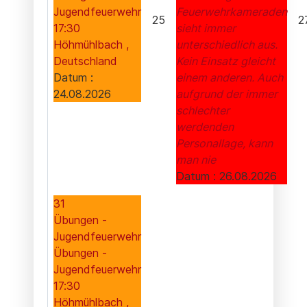
Jugendfeuerwehr
Feuerwehrkameraden
25
2
17:30
sieht immer
Höhmühlbach ,
unterschiedlich aus.
Deutschland
Kein Einsatz gleicht
Datum :
einem anderen. Auch
24.08.2026
aufgrund der immer
schlechter
werdenden
Personallage, kann
man nie
Datum :
26.08.2026
31
Übungen -
Jugendfeuerwehr
Übungen -
Jugendfeuerwehr
17:30
Höhmühlbach ,