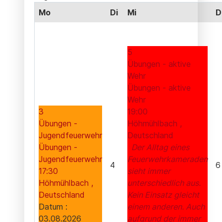
Mo
Di
Mi
D
5
Übungen - aktive
Wehr
Übungen - aktive
Wehr
3
19:00
Übungen -
Höhmühlbach ,
Jugendfeuerwehr
Deutschland
Übungen -
Der Alltag eines
Jugendfeuerwehr
Feuerwehrkameraden
4
6
17:30
sieht immer
Höhmühlbach ,
unterschiedlich aus.
Deutschland
Kein Einsatz gleicht
Datum :
einem anderen. Auch
03.08.2026
aufgrund der immer